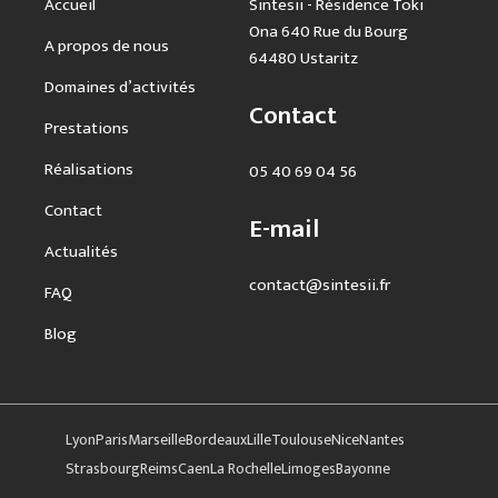
Accueil
Sintesii - Résidence Toki
Ona 640 Rue du Bourg
A propos de nous
64480 Ustaritz
Domaines d’activités
Contact
Prestations
Réalisations
05 40 69 04 56
Contact
E-mail
Actualités
contact@sintesii.fr
FAQ
Blog
Lyon
Paris
Marseille
Bordeaux
Lille
Toulouse
Nice
Nantes
Strasbourg
Reims
Caen
La Rochelle
Limoges
Bayonne